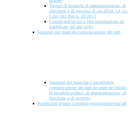
tabelle)
Titolari di incarichi di amministrazione, di
direzione o di governo di cui all'art. 14, co.
1-bis, del dlgs n. 33/2013
Cessati dall'incarico (documentazione da
pubblicare sul sito web)
Sanzioni per mancata comunicazione dei dati
Sanzioni per mancata o incompleta
comunicazione dei dati da parte dei titolari
di incarichi politici, di amministrazione, di
direzione o di governo
Rendiconti gruppi consiliari regionali/provinciali