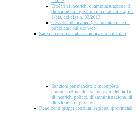
tabelle)
Titolari di incarichi di amministrazione, di
direzione o di governo di cui all'art. 14, co.
1-bis, del dlgs n. 33/2013
Cessati dall'incarico (documentazione da
pubblicare sul sito web)
Sanzioni per mancata comunicazione dei dati
Sanzioni per mancata o incompleta
comunicazione dei dati da parte dei titolari
di incarichi politici, di amministrazione, di
direzione o di governo
Rendiconti gruppi consiliari regionali/provinciali