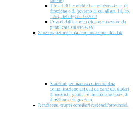
tabelle)
Titolari di incarichi di amministrazione, di
direzione o di governo di cui all'art. 14, co.
1-bis, del dlgs n. 33/2013
Cessati dall'incarico (documentazione da
pubblicare sul sito web)
Sanzioni per mancata comunicazione dei dati
Sanzioni per mancata o incompleta
comunicazione dei dati da parte dei titolari
di incarichi politici, di amministrazione, di
direzione o di governo
Rendiconti gruppi consiliari regionali/provinciali