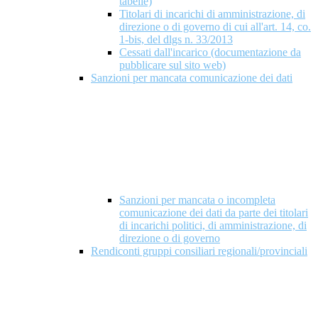
tabelle)
Titolari di incarichi di amministrazione, di
direzione o di governo di cui all'art. 14, co.
1-bis, del dlgs n. 33/2013
Cessati dall'incarico (documentazione da
pubblicare sul sito web)
Sanzioni per mancata comunicazione dei dati
Sanzioni per mancata o incompleta
comunicazione dei dati da parte dei titolari
di incarichi politici, di amministrazione, di
direzione o di governo
Rendiconti gruppi consiliari regionali/provinciali