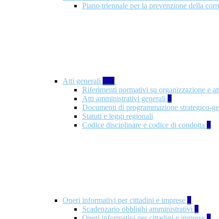
Piano triennale per la prevenzione della co
Atti generali
126
Riferimenti normativi su organizzazione e at
Atti amministrativi generali
3
Documenti di programmazione strategico-ge
Statuti e leggi regionali
Codice disciplinare e codice di condotta
1
Oneri informativi per cittadini e imprese
8
Scadenzario obblighi amministrativi
1
Oneri informativi per cittadini e imprese
1