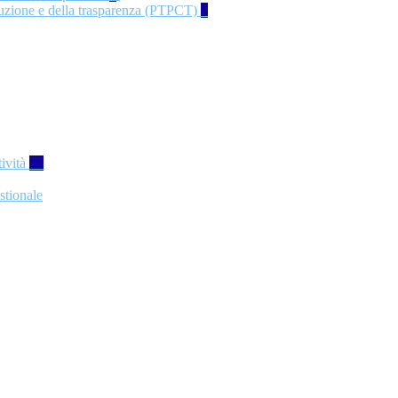
rruzione e della trasparenza (PTPCT)
2
tività
77
stionale