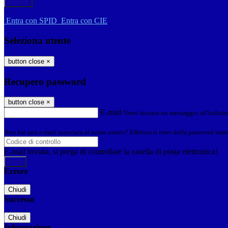
-
Entra con SPID
Entra con CIE
Seleziona utente
button close
×
Recupero password
button close
×
E-mail
Verrà inviato un messaggio all'indirizz
Non hai una e-mail associata al nome utente? Effettua il reset della password tram
E-mail inviata, si prega di controllare la casella di posta elettronica!
Errore
Chiudi
Successo
Chiudi
Informazione