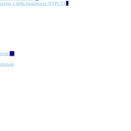
rruzione e della trasparenza (PTPCT)
2
tività
76
stionale