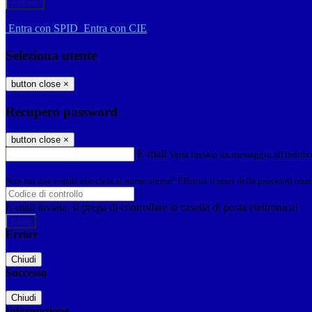
-
Entra con SPID
Entra con CIE
Seleziona utente
button close
×
Recupero password
button close
×
E-mail
Verrà inviato un messaggio all'indirizz
Non hai una e-mail associata al nome utente? Effettua il reset della password tram
E-mail inviata, si prega di controllare la casella di posta elettronica!
Errore
Chiudi
Successo
Chiudi
Informazione