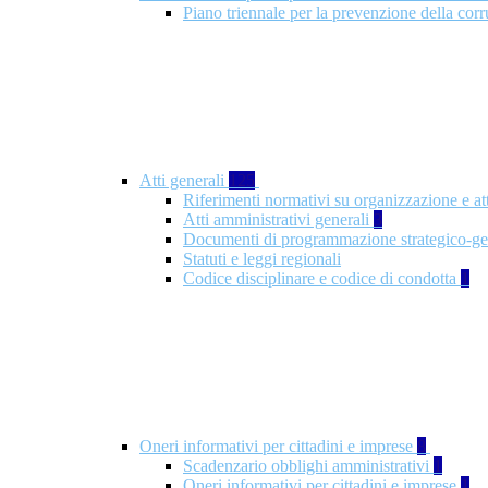
Piano triennale per la prevenzione della co
Atti generali
125
Riferimenti normativi su organizzazione e at
Atti amministrativi generali
3
Documenti di programmazione strategico-ge
Statuti e leggi regionali
Codice disciplinare e codice di condotta
1
Oneri informativi per cittadini e imprese
8
Scadenzario obblighi amministrativi
1
Oneri informativi per cittadini e imprese
1