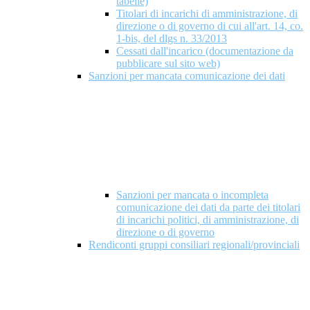
tabelle)
Titolari di incarichi di amministrazione, di
direzione o di governo di cui all'art. 14, co.
1-bis, del dlgs n. 33/2013
Cessati dall'incarico (documentazione da
pubblicare sul sito web)
Sanzioni per mancata comunicazione dei dati
Sanzioni per mancata o incompleta
comunicazione dei dati da parte dei titolari
di incarichi politici, di amministrazione, di
direzione o di governo
Rendiconti gruppi consiliari regionali/provinciali