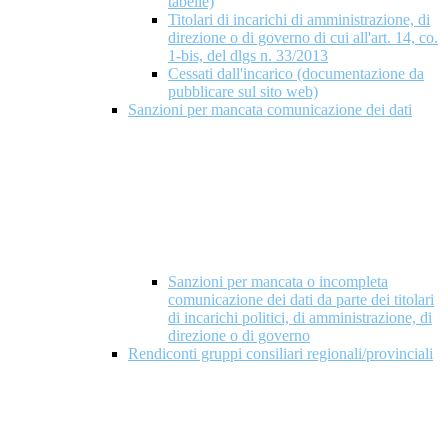
tabelle)
Titolari di incarichi di amministrazione, di
direzione o di governo di cui all'art. 14, co.
1-bis, del dlgs n. 33/2013
Cessati dall'incarico (documentazione da
pubblicare sul sito web)
Sanzioni per mancata comunicazione dei dati
Sanzioni per mancata o incompleta
comunicazione dei dati da parte dei titolari
di incarichi politici, di amministrazione, di
direzione o di governo
Rendiconti gruppi consiliari regionali/provinciali