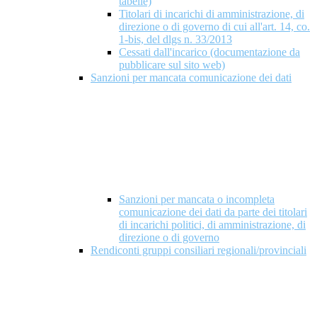
tabelle)
Titolari di incarichi di amministrazione, di
direzione o di governo di cui all'art. 14, co.
1-bis, del dlgs n. 33/2013
Cessati dall'incarico (documentazione da
pubblicare sul sito web)
Sanzioni per mancata comunicazione dei dati
Sanzioni per mancata o incompleta
comunicazione dei dati da parte dei titolari
di incarichi politici, di amministrazione, di
direzione o di governo
Rendiconti gruppi consiliari regionali/provinciali