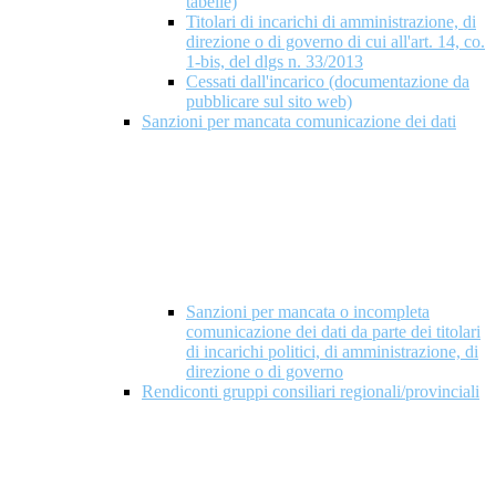
tabelle)
Titolari di incarichi di amministrazione, di
direzione o di governo di cui all'art. 14, co.
1-bis, del dlgs n. 33/2013
Cessati dall'incarico (documentazione da
pubblicare sul sito web)
Sanzioni per mancata comunicazione dei dati
Sanzioni per mancata o incompleta
comunicazione dei dati da parte dei titolari
di incarichi politici, di amministrazione, di
direzione o di governo
Rendiconti gruppi consiliari regionali/provinciali