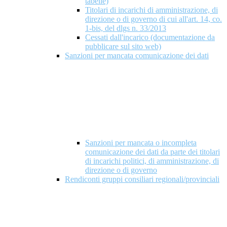
tabelle)
Titolari di incarichi di amministrazione, di
direzione o di governo di cui all'art. 14, co.
1-bis, del dlgs n. 33/2013
Cessati dall'incarico (documentazione da
pubblicare sul sito web)
Sanzioni per mancata comunicazione dei dati
Sanzioni per mancata o incompleta
comunicazione dei dati da parte dei titolari
di incarichi politici, di amministrazione, di
direzione o di governo
Rendiconti gruppi consiliari regionali/provinciali