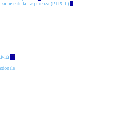
rruzione e della trasparenza (PTPCT)
2
tività
77
stionale