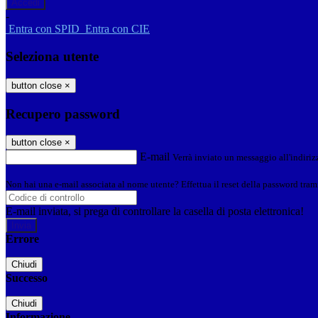
-
Entra con SPID
Entra con CIE
Seleziona utente
button close
×
Recupero password
button close
×
E-mail
Verrà inviato un messaggio all'indirizz
Non hai una e-mail associata al nome utente? Effettua il reset della password tram
E-mail inviata, si prega di controllare la casella di posta elettronica!
Errore
Chiudi
Successo
Chiudi
Informazione