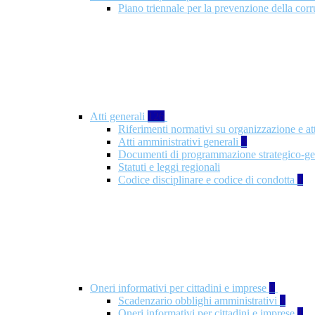
Piano triennale per la prevenzione della co
Atti generali
126
Riferimenti normativi su organizzazione e at
Atti amministrativi generali
3
Documenti di programmazione strategico-ge
Statuti e leggi regionali
Codice disciplinare e codice di condotta
1
Oneri informativi per cittadini e imprese
8
Scadenzario obblighi amministrativi
1
Oneri informativi per cittadini e imprese
1