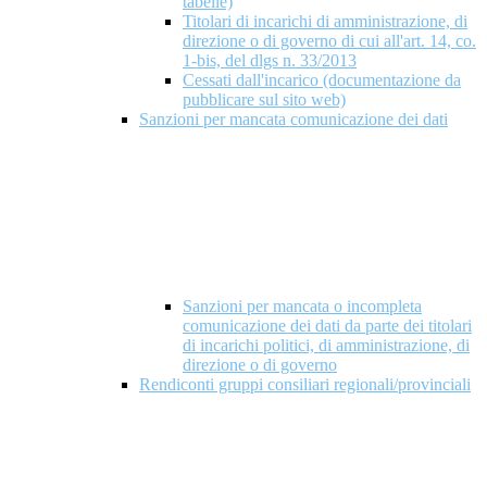
tabelle)
Titolari di incarichi di amministrazione, di
direzione o di governo di cui all'art. 14, co.
1-bis, del dlgs n. 33/2013
Cessati dall'incarico (documentazione da
pubblicare sul sito web)
Sanzioni per mancata comunicazione dei dati
Sanzioni per mancata o incompleta
comunicazione dei dati da parte dei titolari
di incarichi politici, di amministrazione, di
direzione o di governo
Rendiconti gruppi consiliari regionali/provinciali