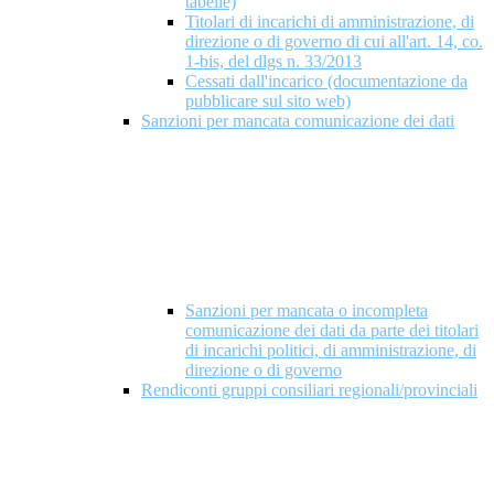
tabelle)
Titolari di incarichi di amministrazione, di
direzione o di governo di cui all'art. 14, co.
1-bis, del dlgs n. 33/2013
Cessati dall'incarico (documentazione da
pubblicare sul sito web)
Sanzioni per mancata comunicazione dei dati
Sanzioni per mancata o incompleta
comunicazione dei dati da parte dei titolari
di incarichi politici, di amministrazione, di
direzione o di governo
Rendiconti gruppi consiliari regionali/provinciali