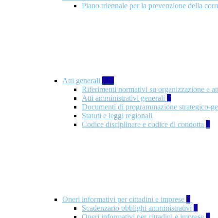
Piano triennale per la prevenzione della co
Atti generali
126
Riferimenti normativi su organizzazione e at
Atti amministrativi generali
3
Documenti di programmazione strategico-ge
Statuti e leggi regionali
Codice disciplinare e codice di condotta
1
Oneri informativi per cittadini e imprese
8
Scadenzario obblighi amministrativi
1
Oneri informativi per cittadini e imprese
1