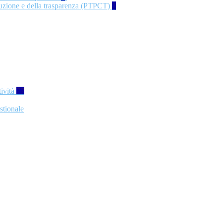
rruzione e della trasparenza (PTPCT)
2
tività
77
stionale