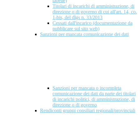
tabelle)
Titolari di incarichi di amministrazione, di
direzione o di governo di cui all'art. 14, co.
1-bis, del dlgs n. 33/2013
Cessati dall'incarico (documentazione da
pubblicare sul sito web)
Sanzioni per mancata comunicazione dei dati
Sanzioni per mancata o incompleta
comunicazione dei dati da parte dei titolari
di incarichi politici, di amministrazione, di
direzione o di governo
Rendiconti gruppi consiliari regionali/provinciali