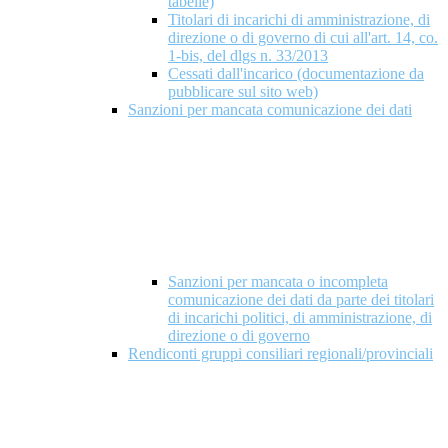
tabelle)
Titolari di incarichi di amministrazione, di
direzione o di governo di cui all'art. 14, co.
1-bis, del dlgs n. 33/2013
Cessati dall'incarico (documentazione da
pubblicare sul sito web)
Sanzioni per mancata comunicazione dei dati
Sanzioni per mancata o incompleta
comunicazione dei dati da parte dei titolari
di incarichi politici, di amministrazione, di
direzione o di governo
Rendiconti gruppi consiliari regionali/provinciali