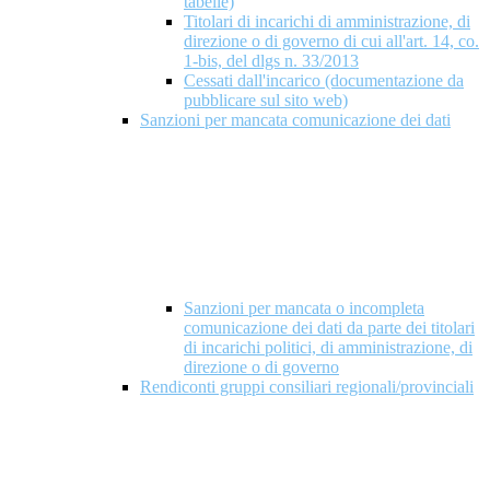
tabelle)
Titolari di incarichi di amministrazione, di
direzione o di governo di cui all'art. 14, co.
1-bis, del dlgs n. 33/2013
Cessati dall'incarico (documentazione da
pubblicare sul sito web)
Sanzioni per mancata comunicazione dei dati
Sanzioni per mancata o incompleta
comunicazione dei dati da parte dei titolari
di incarichi politici, di amministrazione, di
direzione o di governo
Rendiconti gruppi consiliari regionali/provinciali