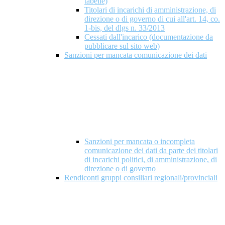
tabelle)
Titolari di incarichi di amministrazione, di
direzione o di governo di cui all'art. 14, co.
1-bis, del dlgs n. 33/2013
Cessati dall'incarico (documentazione da
pubblicare sul sito web)
Sanzioni per mancata comunicazione dei dati
Sanzioni per mancata o incompleta
comunicazione dei dati da parte dei titolari
di incarichi politici, di amministrazione, di
direzione o di governo
Rendiconti gruppi consiliari regionali/provinciali