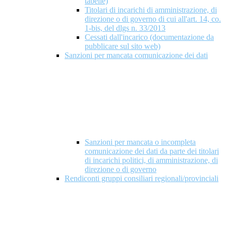
tabelle)
Titolari di incarichi di amministrazione, di
direzione o di governo di cui all'art. 14, co.
1-bis, del dlgs n. 33/2013
Cessati dall'incarico (documentazione da
pubblicare sul sito web)
Sanzioni per mancata comunicazione dei dati
Sanzioni per mancata o incompleta
comunicazione dei dati da parte dei titolari
di incarichi politici, di amministrazione, di
direzione o di governo
Rendiconti gruppi consiliari regionali/provinciali