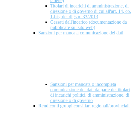
tabelle)
Titolari di incarichi di amministrazione, di
direzione o di governo di cui all'art. 14, co.
1-bis, del dlgs n. 33/2013
Cessati dall'incarico (documentazione da
pubblicare sul sito web)
Sanzioni per mancata comunicazione dei dati
Sanzioni per mancata o incompleta
comunicazione dei dati da parte dei titolari
di incarichi politici, di amministrazione, di
direzione o di governo
Rendiconti gruppi consiliari regionali/provinciali