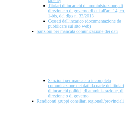
tabelle)
Titolari di incarichi di amministrazione, di
direzione o di governo di cui all'art. 14, co.
1-bis, del dlgs n. 33/2013
Cessati dall'incarico (documentazione da
pubblicare sul sito web)
Sanzioni per mancata comunicazione dei dati
Sanzioni per mancata o incompleta
comunicazione dei dati da parte dei titolari
di incarichi politici, di amministrazione, di
direzione o di governo
Rendiconti gruppi consiliari regionali/provinciali