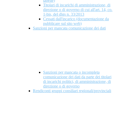
tabelle)
Titolari di incarichi di amministrazione, di
direzione o di governo di cui all'art. 14, co.
1-bis, del dlgs n. 33/2013
Cessati dall'incarico (documentazione da
pubblicare sul sito web)
Sanzioni per mancata comunicazione dei dati
Sanzioni per mancata o incompleta
comunicazione dei dati da parte dei titolari
di incarichi politici, di amministrazione, di
direzione o di governo
Rendiconti gruppi consiliari regionali/provinciali