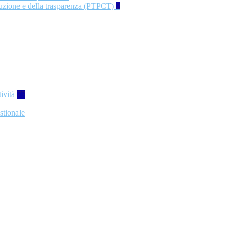
rruzione e della trasparenza (PTPCT)
2
tività
77
stionale