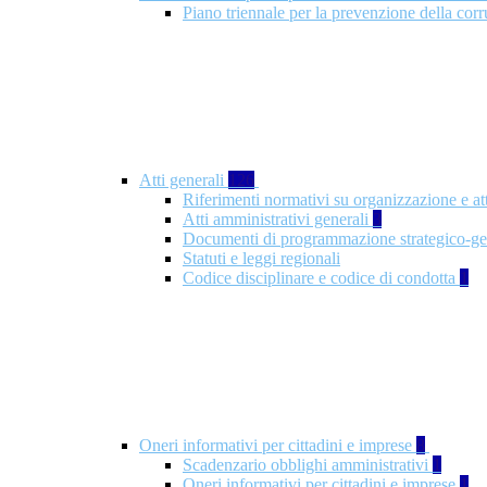
Piano triennale per la prevenzione della co
Atti generali
126
Riferimenti normativi su organizzazione e at
Atti amministrativi generali
3
Documenti di programmazione strategico-ge
Statuti e leggi regionali
Codice disciplinare e codice di condotta
1
Oneri informativi per cittadini e imprese
8
Scadenzario obblighi amministrativi
1
Oneri informativi per cittadini e imprese
1