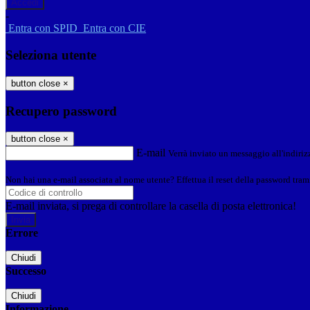
-
Entra con SPID
Entra con CIE
Seleziona utente
button close
×
Recupero password
button close
×
E-mail
Verrà inviato un messaggio all'indirizz
Non hai una e-mail associata al nome utente? Effettua il reset della password tram
E-mail inviata, si prega di controllare la casella di posta elettronica!
Errore
Chiudi
Successo
Chiudi
Informazione