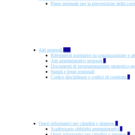
Piano triennale per la prevenzione della co
Atti generali
126
Riferimenti normativi su organizzazione e at
Atti amministrativi generali
3
Documenti di programmazione strategico-ge
Statuti e leggi regionali
Codice disciplinare e codice di condotta
1
Oneri informativi per cittadini e imprese
8
Scadenzario obblighi amministrativi
1
Oneri informativi per cittadini e imprese
1