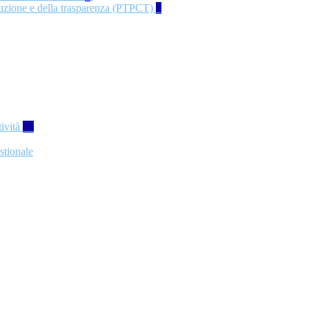
rruzione e della trasparenza (PTPCT)
2
tività
77
stionale