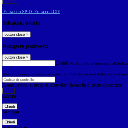
-
Entra con SPID
Entra con CIE
Seleziona utente
button close
×
Recupero password
button close
×
E-mail
Verrà inviato un messaggio all'indirizz
Non hai una e-mail associata al nome utente? Effettua il reset della password tram
E-mail inviata, si prega di controllare la casella di posta elettronica!
Errore
Chiudi
Successo
Chiudi
Informazione