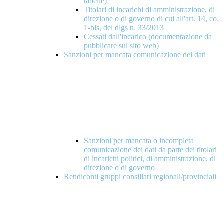
tabelle)
Titolari di incarichi di amministrazione, di
direzione o di governo di cui all'art. 14, co.
1-bis, del dlgs n. 33/2013
Cessati dall'incarico (documentazione da
pubblicare sul sito web)
Sanzioni per mancata comunicazione dei dati
Sanzioni per mancata o incompleta
comunicazione dei dati da parte dei titolari
di incarichi politici, di amministrazione, di
direzione o di governo
Rendiconti gruppi consiliari regionali/provinciali