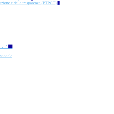
rruzione e della trasparenza (PTPCT)
2
tività
76
stionale