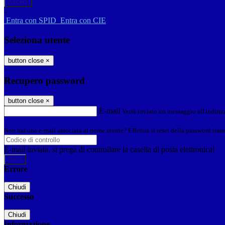
-
Entra con SPID
Entra con CIE
Seleziona utente
button close
×
Recupero password
button close
×
E-mail
Verrà inviato un messaggio all'indirizz
Non hai una e-mail associata al nome utente? Effettua il reset della password tram
E-mail inviata, si prega di controllare la casella di posta elettronica!
Errore
Chiudi
Successo
Chiudi
Informazione