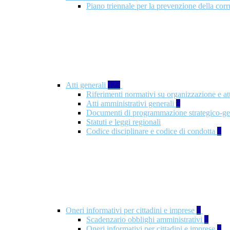
Piano triennale per la prevenzione della co
Atti generali
125
Riferimenti normativi su organizzazione e at
Atti amministrativi generali
3
Documenti di programmazione strategico-ge
Statuti e leggi regionali
Codice disciplinare e codice di condotta
1
Oneri informativi per cittadini e imprese
8
Scadenzario obblighi amministrativi
1
Oneri informativi per cittadini e imprese
1