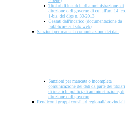
tabelle)
Titolari di incarichi di amministrazione, di
direzione o di governo di cui all'art. 14, co.
1-bis, del dlgs n. 33/2013
Cessati dall'incarico (documentazione da
pubblicare sul sito web)
Sanzioni per mancata comunicazione dei dati
Sanzioni per mancata o incompleta
comunicazione dei dati da parte dei titolari
di incarichi politici, di amministrazione, di
direzione o di governo
Rendiconti gruppi consiliari regionali/provinciali