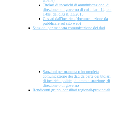
tabelle)
Titolari di incarichi di amministrazione, di
direzione o di governo di cui all'art. 14, co.
1-bis, del dlgs n. 33/2013
Cessati dall'incarico (documentazione da
pubblicare sul sito web)
Sanzioni per mancata comunicazione dei dati
Sanzioni per mancata o incompleta
comunicazione dei dati da parte dei titolari
di incarichi politici, di amministrazione, di
direzione o di governo
Rendiconti gruppi consiliari regionali/provinciali