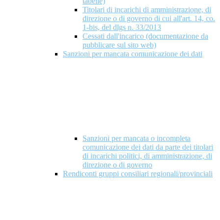
tabelle)
Titolari di incarichi di amministrazione, di
direzione o di governo di cui all'art. 14, co.
1-bis, del dlgs n. 33/2013
Cessati dall'incarico (documentazione da
pubblicare sul sito web)
Sanzioni per mancata comunicazione dei dati
Sanzioni per mancata o incompleta
comunicazione dei dati da parte dei titolari
di incarichi politici, di amministrazione, di
direzione o di governo
Rendiconti gruppi consiliari regionali/provinciali