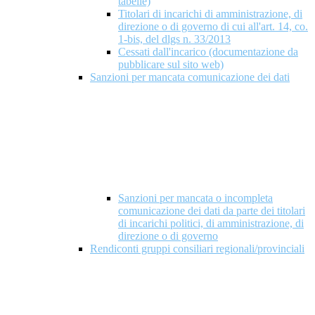
tabelle)
Titolari di incarichi di amministrazione, di
direzione o di governo di cui all'art. 14, co.
1-bis, del dlgs n. 33/2013
Cessati dall'incarico (documentazione da
pubblicare sul sito web)
Sanzioni per mancata comunicazione dei dati
Sanzioni per mancata o incompleta
comunicazione dei dati da parte dei titolari
di incarichi politici, di amministrazione, di
direzione o di governo
Rendiconti gruppi consiliari regionali/provinciali