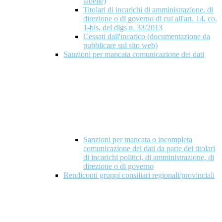
tabelle)
Titolari di incarichi di amministrazione, di
direzione o di governo di cui all'art. 14, co.
1-bis, del dlgs n. 33/2013
Cessati dall'incarico (documentazione da
pubblicare sul sito web)
Sanzioni per mancata comunicazione dei dati
Sanzioni per mancata o incompleta
comunicazione dei dati da parte dei titolari
di incarichi politici, di amministrazione, di
direzione o di governo
Rendiconti gruppi consiliari regionali/provinciali