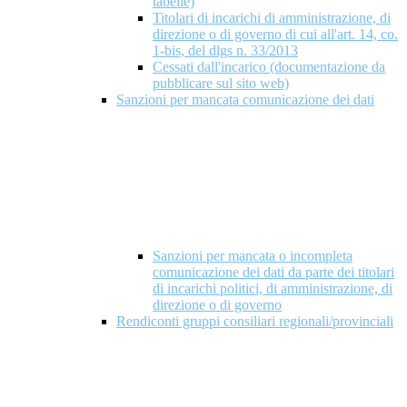
tabelle)
Titolari di incarichi di amministrazione, di
direzione o di governo di cui all'art. 14, co.
1-bis, del dlgs n. 33/2013
Cessati dall'incarico (documentazione da
pubblicare sul sito web)
Sanzioni per mancata comunicazione dei dati
Sanzioni per mancata o incompleta
comunicazione dei dati da parte dei titolari
di incarichi politici, di amministrazione, di
direzione o di governo
Rendiconti gruppi consiliari regionali/provinciali