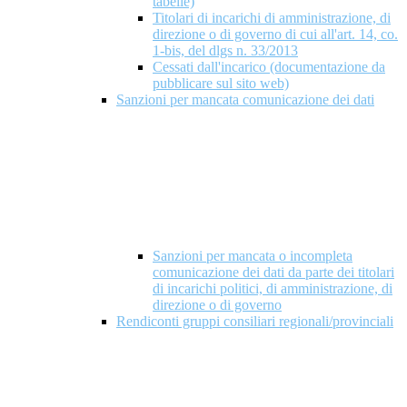
tabelle)
Titolari di incarichi di amministrazione, di
direzione o di governo di cui all'art. 14, co.
1-bis, del dlgs n. 33/2013
Cessati dall'incarico (documentazione da
pubblicare sul sito web)
Sanzioni per mancata comunicazione dei dati
Sanzioni per mancata o incompleta
comunicazione dei dati da parte dei titolari
di incarichi politici, di amministrazione, di
direzione o di governo
Rendiconti gruppi consiliari regionali/provinciali