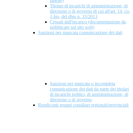
tabelle)
Titolari di incarichi di amministrazione, di
direzione o di governo di cui all'art. 14, co.
1-bis, del dlgs n. 33/2013
Cessati dall'incarico (documentazione da
pubblicare sul sito web)
Sanzioni per mancata comunicazione dei dati
Sanzioni per mancata o incompleta
comunicazione dei dati da parte dei titolari
di incarichi politici, di amministrazione, di
direzione o di governo
Rendiconti gruppi consiliari regionali/provinciali