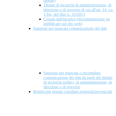
tabelle)
Titolari di incarichi di amministrazione, di
direzione o di governo di cui all'art. 14, co.
1-bis, del dlgs n. 33/2013
Cessati dall'incarico (documentazione da
pubblicare sul sito web)
Sanzioni per mancata comunicazione dei dati
Sanzioni per mancata o incompleta
comunicazione dei dati da parte dei titolari
di incarichi politici, di amministrazione, di
direzione o di governo
Rendiconti gruppi consiliari regionali/provinciali