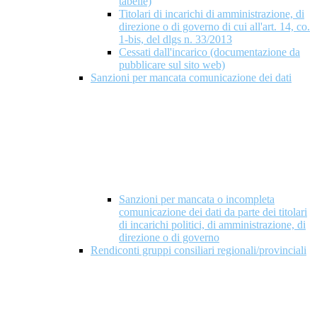
tabelle)
Titolari di incarichi di amministrazione, di
direzione o di governo di cui all'art. 14, co.
1-bis, del dlgs n. 33/2013
Cessati dall'incarico (documentazione da
pubblicare sul sito web)
Sanzioni per mancata comunicazione dei dati
Sanzioni per mancata o incompleta
comunicazione dei dati da parte dei titolari
di incarichi politici, di amministrazione, di
direzione o di governo
Rendiconti gruppi consiliari regionali/provinciali