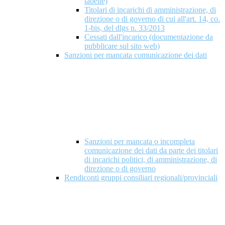
tabelle)
Titolari di incarichi di amministrazione, di
direzione o di governo di cui all'art. 14, co.
1-bis, del dlgs n. 33/2013
Cessati dall'incarico (documentazione da
pubblicare sul sito web)
Sanzioni per mancata comunicazione dei dati
Sanzioni per mancata o incompleta
comunicazione dei dati da parte dei titolari
di incarichi politici, di amministrazione, di
direzione o di governo
Rendiconti gruppi consiliari regionali/provinciali