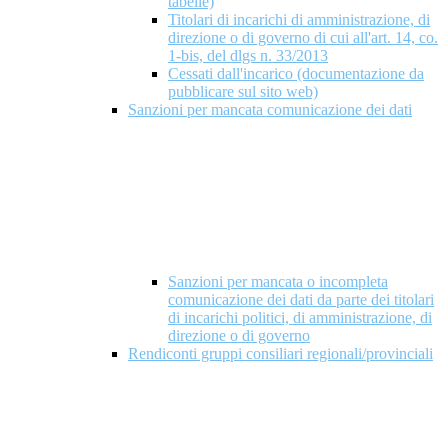
tabelle)
Titolari di incarichi di amministrazione, di
direzione o di governo di cui all'art. 14, co.
1-bis, del dlgs n. 33/2013
Cessati dall'incarico (documentazione da
pubblicare sul sito web)
Sanzioni per mancata comunicazione dei dati
Sanzioni per mancata o incompleta
comunicazione dei dati da parte dei titolari
di incarichi politici, di amministrazione, di
direzione o di governo
Rendiconti gruppi consiliari regionali/provinciali