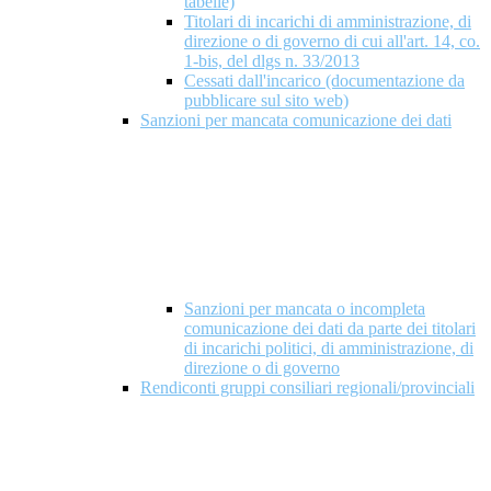
tabelle)
Titolari di incarichi di amministrazione, di
direzione o di governo di cui all'art. 14, co.
1-bis, del dlgs n. 33/2013
Cessati dall'incarico (documentazione da
pubblicare sul sito web)
Sanzioni per mancata comunicazione dei dati
Sanzioni per mancata o incompleta
comunicazione dei dati da parte dei titolari
di incarichi politici, di amministrazione, di
direzione o di governo
Rendiconti gruppi consiliari regionali/provinciali