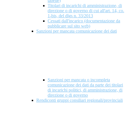
tabelle)
Titolari di incarichi di amministrazione, di
direzione o di governo di cui all'art. 14, co.
1-bis, del dlgs n. 33/2013
Cessati dall'incarico (documentazione da
pubblicare sul sito web)
Sanzioni per mancata comunicazione dei dati
Sanzioni per mancata o incompleta
comunicazione dei dati da parte dei titolari
di incarichi politici, di amministrazione, di
direzione o di governo
Rendiconti gruppi consiliari regionali/provinciali