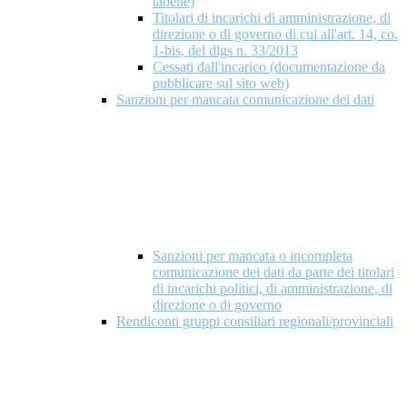
tabelle)
Titolari di incarichi di amministrazione, di
direzione o di governo di cui all'art. 14, co.
1-bis, del dlgs n. 33/2013
Cessati dall'incarico (documentazione da
pubblicare sul sito web)
Sanzioni per mancata comunicazione dei dati
Sanzioni per mancata o incompleta
comunicazione dei dati da parte dei titolari
di incarichi politici, di amministrazione, di
direzione o di governo
Rendiconti gruppi consiliari regionali/provinciali