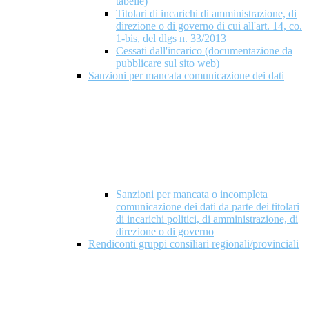
tabelle)
Titolari di incarichi di amministrazione, di
direzione o di governo di cui all'art. 14, co.
1-bis, del dlgs n. 33/2013
Cessati dall'incarico (documentazione da
pubblicare sul sito web)
Sanzioni per mancata comunicazione dei dati
Sanzioni per mancata o incompleta
comunicazione dei dati da parte dei titolari
di incarichi politici, di amministrazione, di
direzione o di governo
Rendiconti gruppi consiliari regionali/provinciali