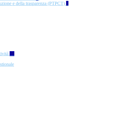
rruzione e della trasparenza (PTPCT)
2
tività
76
stionale