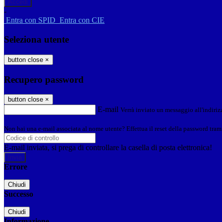
-
Entra con SPID
Entra con CIE
Seleziona utente
button close
×
Recupero password
button close
×
E-mail
Verrà inviato un messaggio all'indirizz
Non hai una e-mail associata al nome utente? Effettua il reset della password tram
E-mail inviata, si prega di controllare la casella di posta elettronica!
Errore
Chiudi
Successo
Chiudi
Informazione