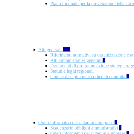
Piano triennale per la prevenzione della co
Atti generali
125
Riferimenti normativi su organizzazione e at
Atti amministrativi generali
3
Documenti di programmazione strategico-ge
Statuti e leggi regionali
Codice disciplinare e codice di condotta
1
Oneri informativi per cittadini e imprese
8
Scadenzario obblighi amministrativi
1
Oneri informativi per cittadini e imprese
1