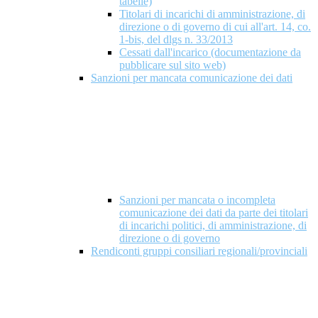
tabelle)
Titolari di incarichi di amministrazione, di
direzione o di governo di cui all'art. 14, co.
1-bis, del dlgs n. 33/2013
Cessati dall'incarico (documentazione da
pubblicare sul sito web)
Sanzioni per mancata comunicazione dei dati
Sanzioni per mancata o incompleta
comunicazione dei dati da parte dei titolari
di incarichi politici, di amministrazione, di
direzione o di governo
Rendiconti gruppi consiliari regionali/provinciali