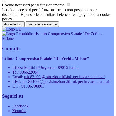
Cookie necessari per il funzionamento
I cookie necessari per il funzionamento non possono essere
disabilitati. È possibile consultare l'elenco nella pagina della cookie
policy.
Accetta tutti
Salva le preferenze
Istituto Comprensivo Statale "De Zerbi -
Milone"
Contatti
Istituto Comprensivo Statale "De Zerbi - Milone"
Piazza Martiri d'Ungheria - 89015 Palmi
Tel:
096622604
Email:
rcic82100t@istruzione.it
Link per inviare una mail
PEC:
rcic82100t@pec.istruzione.it
Link per inviare una mail
C.F.: 91006790801
Seguici su
Facebook
Youtube