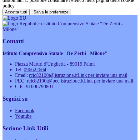
disabilitati. È possibile consultare l'elenco nella pagina della cookie
policy.
Accetta tutti
Salva le preferenze
Istituto Comprensivo Statale "De Zerbi -
Milone"
Contatti
Istituto Comprensivo Statale "De Zerbi - Milone"
Piazza Martiri d'Ungheria - 89015 Palmi
Tel:
096622604
Email:
rcic82100t@istruzione.it
Link per inviare una mail
PEC:
rcic82100t@pec.istruzione.it
Link per inviare una mail
C.F.: 91006790801
Seguici su
Facebook
Youtube
Sezione Link Utili