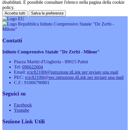
disabilitati. È possibile consultare l'elenco nella pagina della cookie
policy.
Accetta tutti
Salva le preferenze
Istituto Comprensivo Statale "De Zerbi -
Milone"
Contatti
Istituto Comprensivo Statale "De Zerbi - Milone"
Piazza Martiri d'Ungheria - 89015 Palmi
Tel:
096622604
Email:
rcic82100t@istruzione.it
Link per inviare una mail
PEC:
rcic82100t@pec.istruzione.it
Link per inviare una mail
C.F.: 91006790801
Seguici su
Facebook
Youtube
Sezione Link Utili