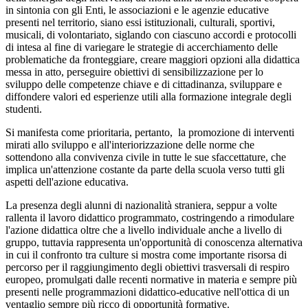
in sintonia con gli Enti, le associazioni e le agenzie educative
presenti nel territorio, siano essi istituzionali, culturali, sportivi,
musicali, di volontariato, siglando con ciascuno accordi e protocolli
di intesa al fine di variegare le strategie di accerchiamento delle
problematiche da fronteggiare, creare maggiori opzioni alla didattica
messa in atto, perseguire obiettivi di sensibilizzazione per lo
sviluppo delle competenze chiave e di cittadinanza, sviluppare e
diffondere valori ed esperienze utili alla formazione integrale degli
studenti.
Si manifesta come prioritaria, pertanto, la promozione di interventi
mirati allo sviluppo e all'interiorizzazione delle norme che
sottendono alla convivenza civile in tutte le sue sfaccettature, che
implica un'attenzione costante da parte della scuola verso tutti gli
aspetti dell'azione educativa.
La presenza degli alunni di nazionalità straniera, seppur a volte
rallenta il lavoro didattico programmato, costringendo a rimodulare
l'azione didattica oltre che a livello individuale anche a livello di
gruppo, tuttavia rappresenta un'opportunità di conoscenza alternativa
in cui il confronto tra culture si mostra come importante risorsa di
percorso per il raggiungimento degli obiettivi trasversali di respiro
europeo, promulgati dalle recenti normative in materia e sempre più
presenti nelle programmazioni didattico-educative nell'ottica di un
ventaglio sempre più ricco di opportunità formative.