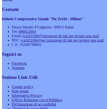
Contatti
Istituto Comprensivo Statale "De Zerbi - Milone"
Piazza Martiri d'Ungheria - 89015 Palmi
Tel:
096622604
Email:
rcic82100t@istruzione.it
Link per inviare una mail
PEC:
rcic82100t@pec.istruzione.it
Link per inviare una mail
C.F.: 91006790801
Seguici su
Facebook
Youtube
Sezione Link Utili
Cookie policy
Note legali
Informativa Privacy
Ufficio Relazioni con il Pubblico
Dichiarazione di accessibilità
Obiettivi di accessibilità