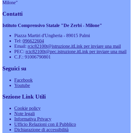
Milone"
Contatti
Istituto Comprensivo Statale "De Zerbi - Milone"
Piazza Martiri d'Ungheria - 89015 Palmi
Tel:
096622604
Email:
rcic82100t@istruzione.it
Link per inviare una mail
PEC:
rcic82100t@pec.istruzione.it
Link per inviare una mail
C.F.: 91006790801
Seguici su
Facebook
Youtube
Sezione Link Utili
Cookie policy
Note legali
Informativa Privacy
Ufficio Relazioni con il Pubblico
Dichiarazione di accessibilità